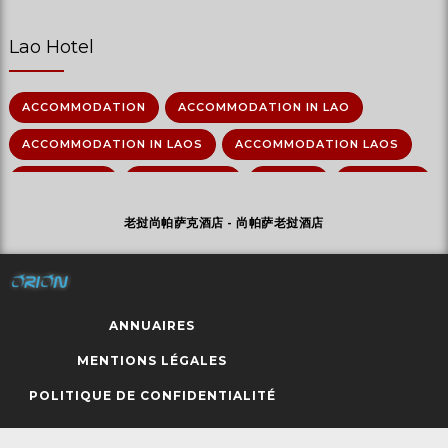
Lao Hotel
ACCOMMODATION
ACCOMMODATION IN LAO
ACCOMMODATION IN LAOS
ACCOMMODATION LAOS
CHAMPASAK
CHAMPASSAK
CHARME
CHARMING
DORMIR AU LAOS
DORMIR LAOS
HOTEL
老挝尚帕萨克酒店 - 尚帕萨老挝酒店
HOTEL LAOS
HOTEL LUXE LAOS
HOTEL MEKONG
HÉBERGEMENT LAOS
HÔTEL AU LAOS
HÔTEL LAO
ANNUAIRES
HÔTEL PRESTIGE
HÔTEL TRADITIONNEL
MENTIONS LÉGALES
HÔTEL TRADITIONNEL LAOTIEN
LAO
LAO HOTEL
POLITIQUE DE CONFIDENTIALITÉ
LAO JOURNEY
LAOS
LAOS HOTEL
LAOS TRAVEL
LAOS TRIP
LAO TRADITIONNAL
LAO TRIP